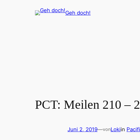
Zum
Geh doch!
Inhalt
springen
PCT: Meilen 210 – 2
Juni 2, 2019
—
Loki
in
Pacif
von