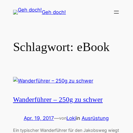
Zum
Geh doch!
Inhalt
springen
Schlagwort:
eBook
Wanderführer – 250g zu schwer
Apr. 19, 2017
—
Loki
in
Ausrüstung
von
Ein typischer Wanderführer für den Jakobsweg wiegt