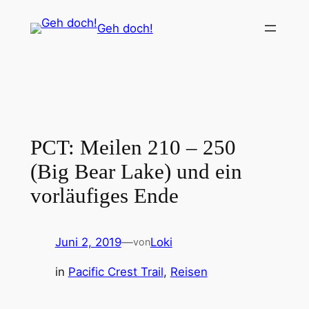
Zum
Geh doch!
Inhalt
springen
PCT: Meilen 210 – 250
(Big Bear Lake) und ein
vorläufiges Ende
Juni 2, 2019
—
Loki
von
in
Pacific Crest Trail
, 
Reisen