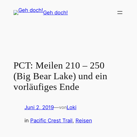
Zum
Geh doch!
Inhalt
springen
PCT: Meilen 210 – 250
(Big Bear Lake) und ein
vorläufiges Ende
Juni 2, 2019
—
Loki
von
in
Pacific Crest Trail
, 
Reisen